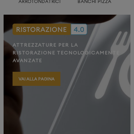
I
ARROTONDATRICI
BANCHI PIZZA
R
ATTREZZATURE PER LA
RISTORAZIONE TECNOLOGICAMENTE
AVANZATE
VAI ALLA PAGINA