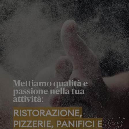
Mettiamo qualità e
Pasticceria
passione nella tua
attività:
RISTORAZIONE,
PIZZERIE, PANIFICI E