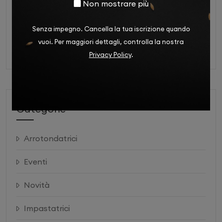
Refrigerazione professionale
per lavorare più velocemente
Non mostrare più
nei mesi estivi: come
proteggere ingredienti,
Senza impegno. Cancella la tua iscrizione quando
Come organizzare un
preparazioni e produttività
vuoi. Per maggiori dettagli, controlla la nostra
laboratorio professionale
Privacy Policy
.
piccolo ma efficiente
Categorie
Arrotondatrici
Eventi
Novità
Impastatrici