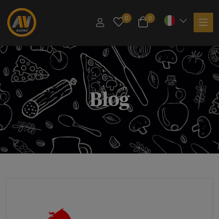
0
0
Blog