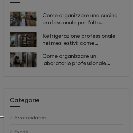
Come organizzare una cucina
professionale per l’alta
stagione: attrezzature e layout
Refrigerazione professionale
per lavorare più velocemente
nei mesi estivi: come
proteggere ingredienti,
Come organizzare un
preparazioni e produttività
laboratorio professionale
piccolo ma efficiente
Categorie
Arrotondatrici
Eventi