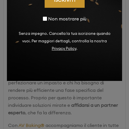
attrezzature: il vero segreto
per lavorare bene
Non mostrare più
Che si tratti di
inserire una nuova macchina o
Senza impegno. Cancella la tua iscrizione quando
creare una pizzeria da zero
, la scelta delle
vuoi. Per maggiori dettagli, controlla la nostra
attrezzature giuste ha un impatto molto
Privacy Policy
.
importante.
Lo abbiamo detto, ogni locale ha le sue esigenze.
C’è chi deve aumentare la produzione, chi vuole
perfezionare un impasto e chi ha bisogno di
rendere più efficiente una fase specifica del
processo. Proprio per questo è importante
individuare soluzioni mirate e
affidarsi a un partner
esperto
, che fa la differenza.
Con
AV Baking®
accompagniamo il cliente in tutte