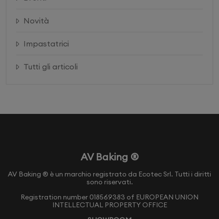
Novità
Impastatrici
Tutti gli articoli
AV Baking ®
AV Baking ® è un marchio registrato da Ecotec Srl. Tutti i diritti
sono riservati.
Registration number 018569383 of EUROPEAN UNION
INTELLECTUAL PROPERTY OFFICE