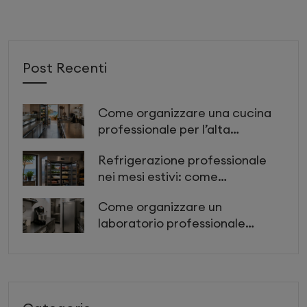
Post Recenti
Come organizzare una cucina
professionale per l’alta
stagione: attrezzature e layout
Refrigerazione professionale
per lavorare più velocemente
nei mesi estivi: come
proteggere ingredienti,
Come organizzare un
preparazioni e produttività
laboratorio professionale
piccolo ma efficiente