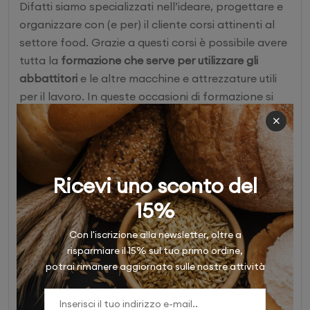
Difatti siamo specializzati nell’ideare, progettare e
organizzare con (e per) il cliente corsi attinenti al
settore food. Grazie a questi corsi è possibile avere
tutta la
formazione che serve per utilizzare gli
abbattitori
e le altre macchine e attrezzature utili
per il lavoro. In queste occasioni di formazione si
pone la necessaria attenzione a nuove funzionalità
e tecnologie emergenti.
Tendenze e innovazioni nel
Ricevi uno sconto del
settore degli abbattitori
15%
Ribadiamo che per essere sempre informati sulle
Con l'iscrizione alla newsletter, oltre a
ultime tendenze e innovazioni nel settore degli
risparmiare il 15% sul tuo primo ordine,
abbattitori di temperatura, su nuove funzionalità e
potrai rimanere aggiornato sulle nostre attività
tecnologie emergenti, la strada migliore e affidarsi
a una realtà come la nostra.
Siamo sempre